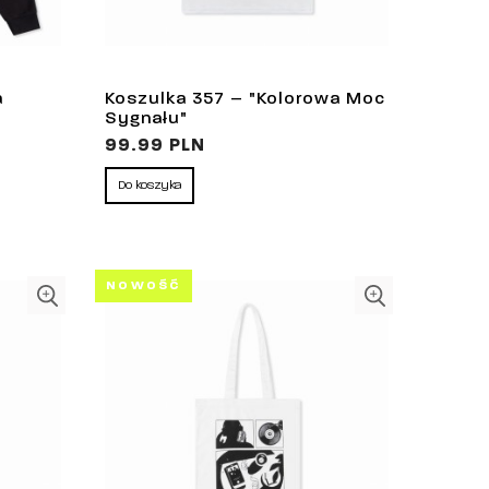
a
Koszulka 357 – "Kolorowa Moc
Sygnału"
99.99 PLN
Do koszyka
NOWOŚĆ