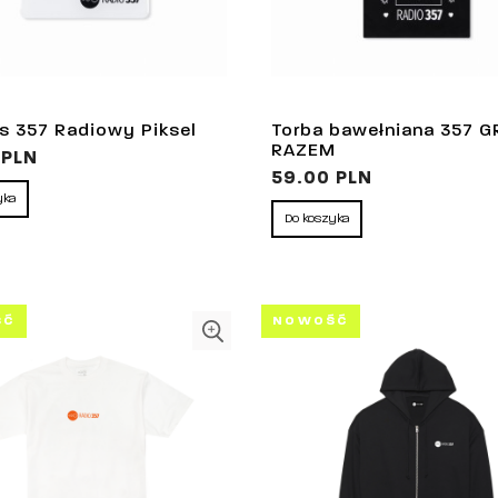
 357 Radiowy Piksel
Torba bawełniana 357 
RAZEM
 PLN
59.00 PLN
yka
Do koszyka
ŚĆ
NOWOŚĆ