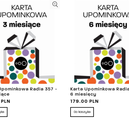
Upominkowa Radia 357 -
Karta Upominkowa Radia
iące
6 miesięcy
 PLN
179.00 PLN
yka
Do koszyka