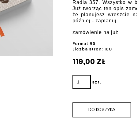
Radia
357.
Wszystko w
Już tworząc ten opis
zamó
że planujesz
wreszcie n
później - zaplanuj
zamówienie na już!
Format B5
Liczba stron: 160
119,00 ZŁ
szt.
DO KOSZYKA