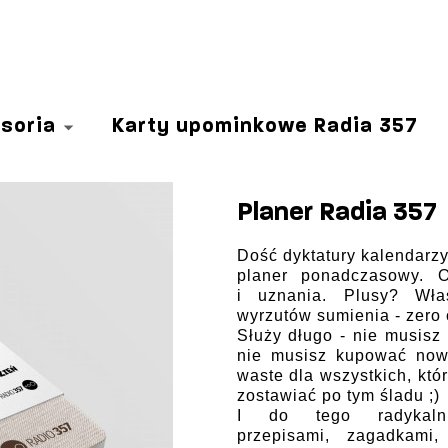
soria
Karty upominkowe Radia 357
Planer Radia 357
Dość dyktatury kalendarzy.
planer ponadczasowy. O
i
uznania. Plusy? Wła
wyrzutów
sumienia - zero
Służy długo - nie
musisz 
nie musisz kupować
now
waste dla wszystkich,
któ
zostawiać po tym śladu
;)
I do tego radykal
przepisami,
zagadkami